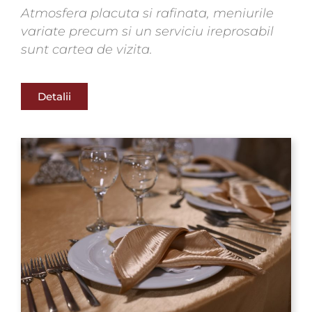
Atmosfera placuta si rafinata, meniurile
variate precum si un serviciu ireprosabil
sunt cartea de vizita.
Detalii