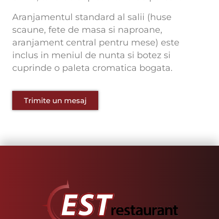
Aranjamentul standard al salii (huse
scaune, fete de masa si naproane,
aranjament central pentru mese) este
inclus in meniul de nunta si botez si
cuprinde o paleta cromatica bogata.
Trimite un mesaj