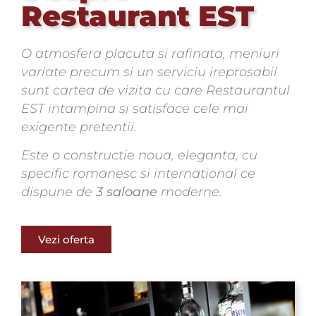
Restaurant EST
O atmosfera placuta si rafinata, meniuri
variate precum si un serviciu ireprosabil
sunt cartea de vizita cu care Restaurantul
EST intampina si satisface cele mai
exigente pretentii.
Este o constructie noua, eleganta, cu
specific romanesc si international ce
dispune de
3 saloane
moderne.
Vezi oferta