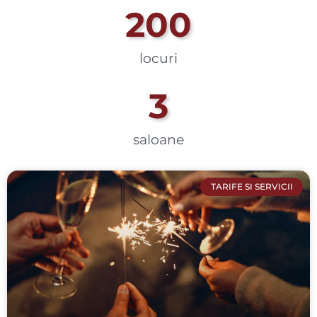
200
locuri
3
saloane
TARIFE SI SERVICII